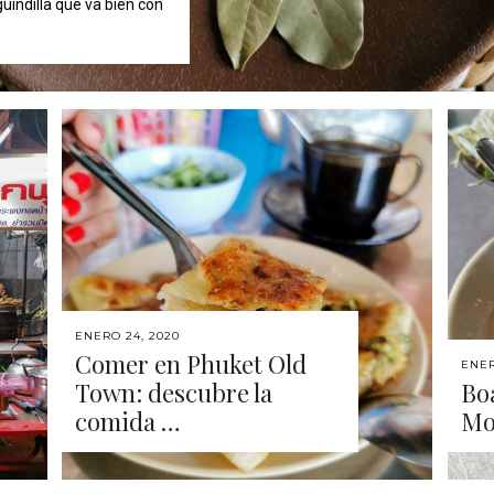
uindilla que va bien con
ENERO 24, 2020
Comer en Phuket Old
ENER
Town: descubre la
Boa
comida …
Mo