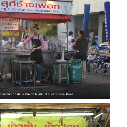
l mercado de la Puerta Norte: el
suki
de
Suki Koka