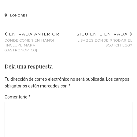
LONDRES
ENTRADA ANTERIOR
SIGUIENTE ENTRADA
DÓNDE COMER EN HANOI
¿SABES DÓNDE PROBAR EL
[INCLUYE MAPA
SCOTCH EGG?
GASTRONÓMICO]
Deja una respuesta
Tu dirección de correo electrónico no será publicada.
Los campos
obligatorios están marcados con
*
Comentario
*