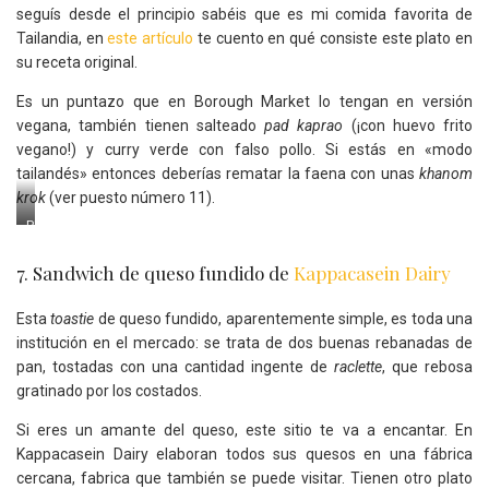
seguís desde el principio sabéis que es mi comida favorita de
Tailandia, en
este artículo
te cuento en qué consiste este plato en
su receta original.
Es un puntazo que en Borough Market lo tengan en versión
vegana, también tienen salteado
pad
kaprao
(¡con huevo frito
vegano!) y curry verde con falso pollo. Si estás en «modo
tailandés» entonces deberías rematar la faena con unas
khanom
krok
(ver puesto número 11).
Plato
de
khao
7. Sandwich de queso fundido de
Kappacasein Dairy
soi
©
Esta
toastie
de queso fundido, aparentemente simple, es toda una
Kannapon1860
//
institución en el mercado: se trata de dos buenas rebanadas de
Canva.com
pan, tostadas con una cantidad ingente de
raclette
, que rebosa
gratinado por los costados.
Si eres un amante del queso, este sitio te va a encantar. En
Kappacasein Dairy elaboran todos sus quesos en una fábrica
cercana, fabrica que también se puede visitar. Tienen otro plato