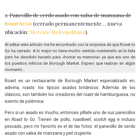
2. Panecillo de cerdo asado con salsa de manzana de
Roast to Go
(cerrado permanentemente… nueva
ubicación:
Mercato Metropolitano
).
Al editar este artículo me he encontrado con la sorpresa de que Roast to
Go ha cerrado. A lo mejor no tiene mucho sentido mantenerlo en la lista
pero he decidido hacerlo para «honrar su memoria» ya que era uno de
los puestos míticos de Borough Market. Espero que reabran en algún
momento…
Roast es un restaurante de Borough Market especializado en,
adivina,
roasts
: los típicos asados británicos. Además de los
clásicos, son también los creadores del
roast
de hamburguesa, no
exento de polémica.
Pero si un asado es mucho, entonces píllate uno de sus panecillos
en
Roast to Go
. Tienen de pollo,
roastbeef
,
scotch egg
e incluso
pescado, pero mi favorito es el de las fotos: el panecillo de cerdo
asado con salsa de manzana y piel crujiente.