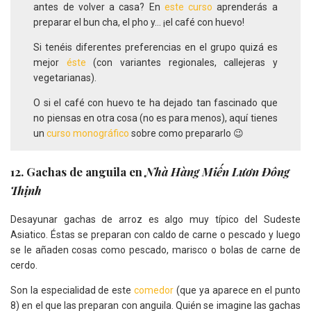
antes de volver a casa? En
este curso
aprenderás a
preparar el bun cha, el pho y… ¡el café con huevo!
Si tenéis diferentes preferencias en el grupo quizá es
mejor
éste
(con variantes regionales, callejeras y
vegetarianas).
O si el café con huevo te ha dejado tan fascinado que
no piensas en otra cosa (no es para menos), aquí tienes
un
curso monográfico
sobre como prepararlo 😉
12. Gachas de anguila en
Nhà Hàng Miến Lươn Đông
Thịnh
Desayunar gachas de arroz es algo muy típico del Sudeste
Asiatico. Éstas se preparan con caldo de carne o pescado y luego
se le añaden cosas como pescado, marisco o bolas de carne de
cerdo.
Son la especialidad de este
comedor
(que ya aparece en el punto
8) en el que las preparan con anguila. Quién se imagine las gachas