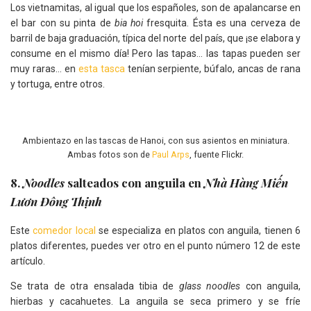
Los vietnamitas, al igual que los españoles, son de apalancarse en
el bar con su pinta de
bia hoi
fresquita. Ésta es una cerveza de
barril de baja graduación, típica del norte del país, que ¡se elabora y
consume en el mismo día! Pero las tapas… las tapas pueden ser
muy raras… en
esta tasca
tenían serpiente, búfalo, ancas de rana
y tortuga, entre otros.
Ambientazo en las tascas de Hanoi, con sus asientos en miniatura.
Ambas fotos son de
Paul Arps
, fuente Flickr.
8.
Noodles
salteados con anguila en
Nhà Hàng Miến
Lươn Đông Thịnh
Este
comedor local
se especializa en platos con anguila, tienen 6
platos diferentes, puedes ver otro en el punto número 12 de este
artículo.
Se trata de otra ensalada tibia de
glass noodles
con anguila,
hierbas y cacahuetes. La anguila se seca primero y se fríe