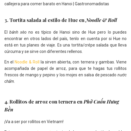
3. Tortita salada al estilo de Hue en
Noodle & Roll
El
bánh xèo
no es típico de Hanoi sino de Hue pero lo puedes
encontrar en otros lados del país, tenlo en cuenta por si Hue no
está en tus planes de viaje. Es una tortita/crépe salada que lleva
cúrcuma y se sirve con diferentes rellenos.
En el
Noodle & Roll
la sirven abierta, con ternera y gambas. Viene
acompañada de papel de arroz, para que te hagas tus rollitos
frescos de mango y pepino y los mojes en salsa de pescado
nước
chấm
.
4. Rollitos de arroz con ternera en
Phở Cuốn Hưng
Bền
¡Va a ser por rollitos en Vietnam!