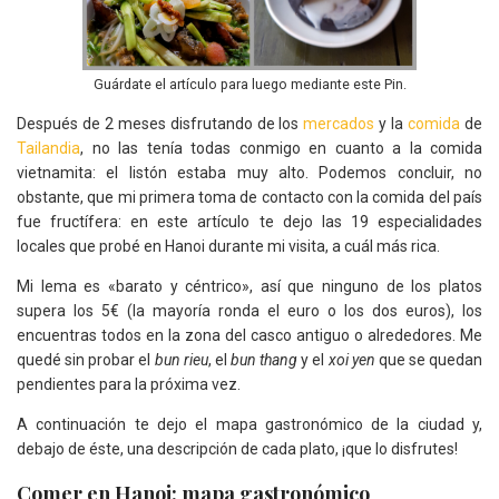
Guárdate el artículo para luego mediante este Pin.
Después de 2 meses disfrutando de los
mercados
y la
comida
de
Tailandia
, no las tenía todas conmigo en cuanto a la comida
vietnamita: el listón estaba muy alto. Podemos concluir, no
obstante, que mi primera toma de contacto con la comida del país
fue fructífera: en este artículo te dejo las 19 especialidades
locales que probé en Hanoi durante mi visita, a cuál más rica.
Mi lema es «barato y céntrico», así que ninguno de los platos
supera los 5€ (la mayoría ronda el euro o los dos euros), los
encuentras todos en la zona del casco antiguo o alrededores. Me
quedé sin probar el
bun rieu
, el
bun thang
y el
xoi yen
que se quedan
pendientes para la próxima vez.
A continuación te dejo el mapa gastronómico de la ciudad y,
debajo de éste, una descripción de cada plato, ¡que lo disfrutes!
Comer en Hanoi: mapa gastronómico