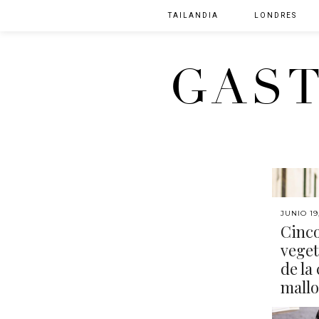
TAILANDIA
LONDRES
GAS
JUNIO 19
Cinco
veget
de la
mall